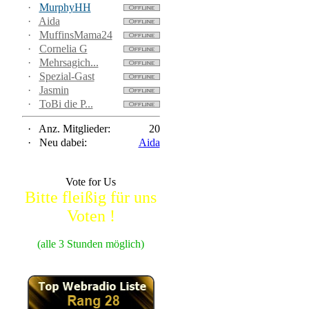
·
MurphyHH
·
Aida
·
MuffinsMama24
·
Cornelia G
·
Mehrsagich...
·
Spezial-Gast
·
Jasmin
·
ToBi die P...
·
Anz. Mitglieder:
20
·
Neu dabei:
Aida
Vote for Us
Bitte fleißig für uns
Voten !
(alle 3 Stunden möglich)